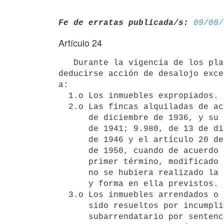
Fe de erratas publicada/s:
09/08/
Artículo 24
   Durante la vigencia de los plazos legales de arrendamiento no podrá

deducirse acción de desalojo exce
a:

  1.o Los inmuebles expropiados.

  2.o Las fincas alquiladas de acuerdo con las leyes números 9.624, de 15

      de diciembre de 1936, y su decreto reglamentario de 7 de noviembre

      de 1941; 9.980, de 13 de diciembre de 1940; 10.765 de 26 de agosto

      de 1946 y el artículo 20 de la ley N.o 11.490, de 13 de setiembre

      de 1950, cuando de acuerdo con el artículo 15 de la citada en

      primer término, modificado por el artículo 41 de la presente ley,

      no se hubiera realizado la sustitución de garantía dentro del plazo

      y forma en ella previstos.

  3.o Los inmuebles arrendados o subarrendados cuyos contratos hubieran

      sido resueltos por incumplimiento del arrendatario o

      subarrendatario por sentencia ejecutoriada y sin perjuicio de lo
