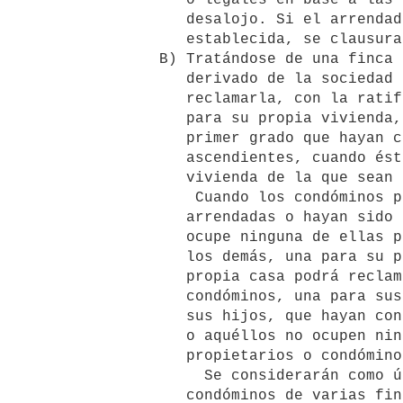
         desalojo. Si el arrendador no cumpliere con la obligación

         establecida, se clausurará sin más trámite el desalojo.

      B) Tratándose de una finca en condominio de origen sucesorio, o

         derivado de la sociedad conyugal, uno de los condominios podrá

         reclamarla, con la ratificación de los demás copropietarios,

         para su propia vivienda, o para la de sus descendientes en

         primer grado que hayan contraído matrimonio o para sus

         ascendientes, cuando éstos o aquéllos no ocupen ninguna

         vivienda de la que sean exclusivos propietarios o condóminos.

          Cuando los condóminos posean varias fincas que estén

         arrendadas o hayan sido construidas para habitación, el que no

         ocupe ninguna de ellas podrá reclamar, con la ratificación de

         los demás, una para su propia vivienda. Aún cuando habite su

         propia casa podrá reclamar, con la ratificación de los demás

         condóminos, una para sus ascendientes y una para cada uno de

         sus hijos, que hayan contraído matrimonio, en caso de que éstos

         o aquéllos no ocupen ninguna vivienda de la que sean exclusivos

         propietarios o condóminos.

           Se considerarán como única propiedad los casos en que los

         condóminos de varias fincas de origen sucesorio, hayan
