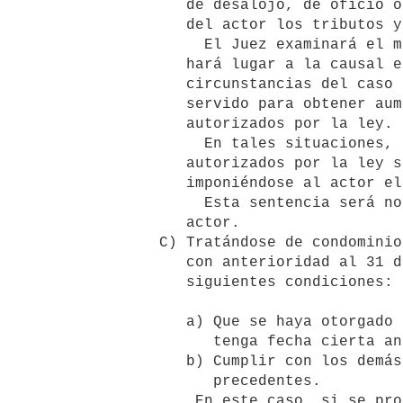
         de desalojo, de oficio o a petición de parte, siendo de cargo

         del actor los tributos y costos causados.

           El Juez examinará el mérito de los fundamentos expuestos y no

         hará lugar a la causal excepcional de desalojo, cuando por las

         circunstancias del caso la promoción de aquél sirva o haya

         servido para obtener aumentos de arrendamientos que excedan los

         autorizados por la ley.

           En tales situaciones, los aumentos pactados que excedan los

         autorizados por la ley serán anulados y se rechazará la demanda,

         imponiéndose al actor el pago de tributos y costos.

           Esta sentencia será notificada a todos los arrendatarios del

         actor.

      C) Tratándose de condominios de origen contractual constituidos

         con anterioridad al 31 de mayo de 1974, se requerirán las

         siguientes condiciones: 

         a) Que se haya otorgado la escritura de enajenación o la promesa

            tenga fecha cierta anterior a la arriba indicada.

         b) Cumplir con los demás requisitos de las letras A) y B)

            precedentes.

          En este caso, si se probare la inexistencia de alguna de las
