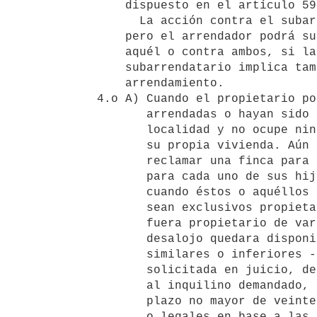
      dispuesto en el artículo 59 de esta ley.

        La acción contra el subarrendatario corresponderá al arrendatario

      pero el arrendador podrá subrogarlo, o actuar directamente contra

      aquél o contra ambos, si la falta de cumplimiento del

      subarrendatario implica también una transgresión del contrato de

      arrendamiento.

  4.o A) Cuando el propietario posea una o varias fincas que están

         arrendadas o hayan sido construidas para habitación en la misma

         localidad y no ocupe ninguna de ellas, podrá reclamar una para

         su propia vivienda. Aún cuando habite su propia casa, podrá

         reclamar una finca para que la habiten sus ascendientes y una

         para cada uno de sus hijos que hayan contraído matrimonio,

         cuando éstos o aquéllos no ocupen ninguna vivienda de la que

         sean exclusivos propietarios o condóminos. Si el demandante

         fuera propietario de varias fincas y durante el juicio de

         desalojo quedara disponible una de ellas de características

         similares o inferiores -a criterio del Juez- a las de la

         solicitada en juicio, deberá darle prioridad, como arrendatario,

         al inquilino demandado, el que podrá pasar a ocuparla en un

         plazo no mayor de veinte días en las condiciones contractuales

         o legales en base a las cuales ocupa la finca objeto de
