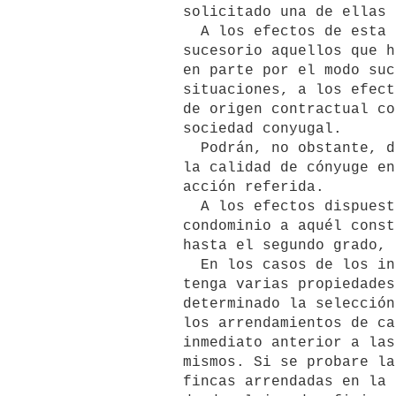
         solicitado una de ellas para vivienda propia.

           A los efectos de esta ley se consideran condóminos de origen

         sucesorio aquellos que hayan adquirido la propiedad en todo o

         en parte por el modo sucesorio, por causa de muerte. Las otras

         situaciones, a los efectos de esta ley, se consideran condominio

         de origen contractual con excepción de los derivados de la

         sociedad conyugal.

           Podrán, no obstante, dar el desalojo los condóminos que tengan

         la calidad de cónyuge entre si en el momento de promoverse la

         acción referida.

           A los efectos dispuestos por esta ley, no se reputará

         condominio a aquél constituido exclusivamente entre parientes

         hasta el segundo grado, con anterioridad al 31 de mayo de 1974.

           En los casos de los incisos precedentes, el demandante que

         tenga varias propiedades deberá expresar los motivos que han

         determinado la selección de la finca y reseñar la situación de

         los arrendamientos de cada una, indicando el alquiler vigente e

         inmediato anterior a las fechas desde las cuales rigen los

         mismos. Si se probare la omisión de una o varias de las

         fincas arrendadas en la referida reseña, se clausurará el juicio
