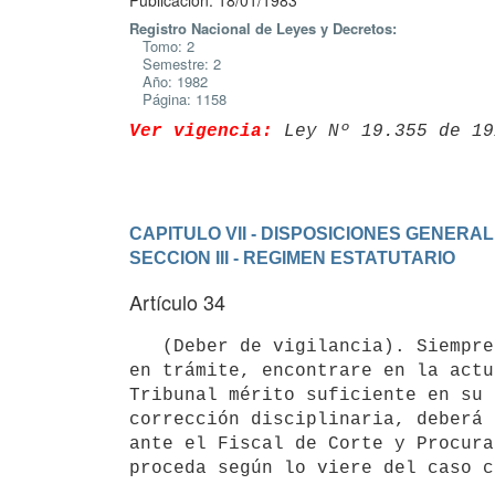
Publicación: 18/01/1983
Registro Nacional de Leyes y Decretos:
Tomo: 2
Semestre: 2
Año: 1982
Página: 1158
Ver vigencia:
 Ley Nº 19.355 de 19
CAPITULO VII - DISPOSICIONES GENERA
SECCION III - REGIMEN ESTATUTARIO
Artículo 34
   (Deber de vigilancia). Siempre que un Fiscal, conociendo en un asunto

en trámite, encontrare en la actu
Tribunal mérito suficiente en su 
corrección disciplinaria, deberá 
ante el Fiscal de Corte y Procura