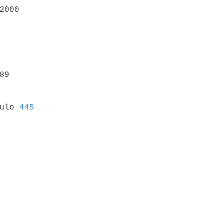
2000

89

culo 
445