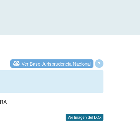
Ver Base Jurisprudencia Nacional
?
ERA
Ver Imagen del D.O.