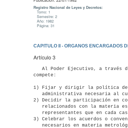
Publicación: 22/07/1982
Registro Nacional de Leyes y Decretos:
Tomo: 1
Semestre: 2
Año: 1982
Página: 31
CAPITULO II - ORGANOS ENCARGADOS D
Artículo 3
   Al Poder Ejecutivo, a través del Ministerio de Industria y Energía,

compete:

1) Fijar y dirigir la política de
   administrativa necesaria al cumplimiento de estos fines;

2) Decidir la participación en co
   relacionados con la materia específica de esta ley, designando los

   representantes que en cada caso correspondan;

3) Celebrar los acuerdos o conven
   necesarios en materia metrológica;
