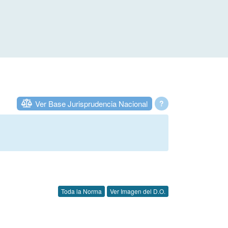
Ver Base Jurisprudencia Nacional
?
Toda la Norma
Ver Imagen del D.O.