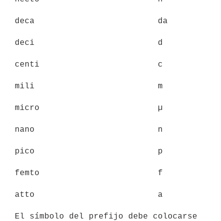
deca                         da

deci                         d

centi                        c

mili                         m

micro                        µ

nano                         n

pico                         p

femto                        f

atto                         a

El símbolo del prefijo debe colocarse 