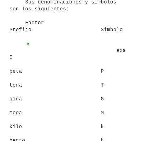
     Sus denominaciones y símbolos 
son los siguientes:

     Factor                      
Prefijo                      Símbolo

                                  exa                          
E

peta                         P

tera                         T

giga                         G

mega                         M

kilo                         k

hecto                        h
