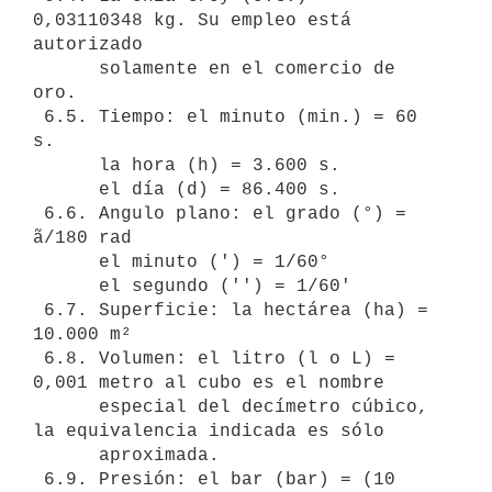
0,03110348 kg. Su empleo está 
autorizado

      solamente en el comercio de 
oro.

 6.5. Tiempo: el minuto (min.) = 60 
s.

      la hora (h) = 3.600 s.

      el día (d) = 86.400 s.

 6.6. Angulo plano: el grado (°) = 
ã/180 rad

      el minuto (') = 1/60°

      el segundo ('') = 1/60'

 6.7. Superficie: la hectárea (ha) = 
10.000 m²

 6.8. Volumen: el litro (l o L) = 
0,001 metro al cubo es el nombre

      especial del decímetro cúbico, 
la equivalencia indicada es sólo

      aproximada.

 6.9. Presión: el bar (bar) = (10 