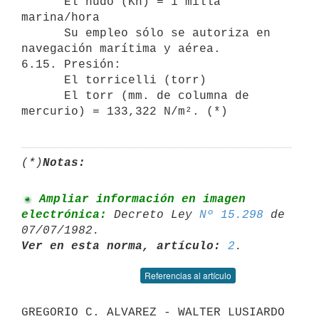
      El nudo (Kn) = 1 milla 
marina/hora

      Su empleo sólo se autoriza en 
navegación marítima y aérea.

6.15. Presión:

      El torricelli (torr)

      El torr (mm. de columna de 
(*)
Notas:
 Ampliar información en imagen 
electrónica:
 Decreto Ley 
Nº 15.298
 de 

Ver en esta norma, artículo:
2
Referencias al artículo
GREGORIO C. ALVAREZ - WALTER LUSIARDO 