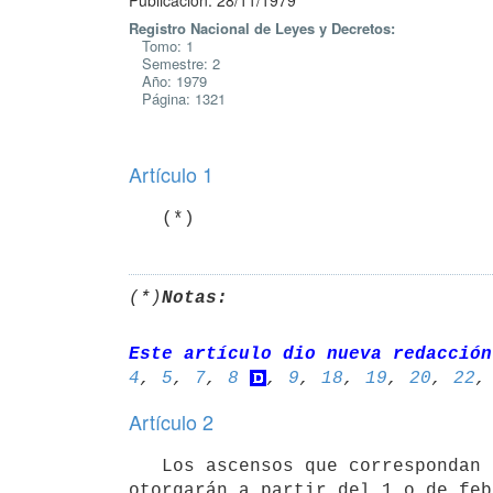
Publicación: 28/11/1979
Registro Nacional de Leyes y Decretos:
Tomo: 1
Semestre: 2
Año: 1979
Página: 1321
Artículo 1
   (*)
(*)
Notas:
Este artículo dio nueva redacción
4
, 
5
, 
7
, 
8
, 
9
, 
18
, 
19
, 
20
, 
22
,
Artículo 2
   Los ascensos que correspondan por aplicación de la presente ley se

otorgarán a partir del 1.o de feb