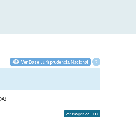
Ver Base Jurisprudencia Nacional
?
DA)
Ver Imagen del D.O.