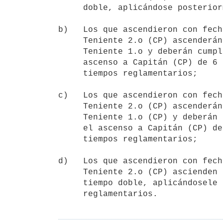
     doble, aplicándose posteriormente los tiempos reglamentarios;

b)   Los que ascendieron con fech
     Teniente 2.o (CP) ascenderán únicamente por tiempo doble al Grado de

     Teniente 1.o y deberán cumplir un tiempo mínimo computable para el

     ascenso a Capitán (CP) de 6 años, aplicándosele posteriormente los

     tiempos reglamentarios;

c)   Los que ascendieron con fech
     Teniente 2.o (CP) ascenderán únicamente por tiempo doble al Grado de

     Teniente 1.o (CP) y deberán cumplir un tiempo mínimo computable para

     el ascenso a Capitán (CP) de 5 años, aplicándosele posteriormente los

     tiempos reglamentarios;

d)   Los que ascendieron con fech
     Teniente 2.o (CP) ascienden al Grado Teniente 1.o (CP) únicamente por

     tiempo doble, aplicándosele posteriormente los tiempos
