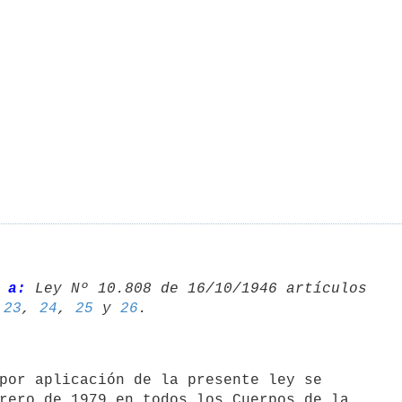
 a:
 
23
, 
24
, 
25
 y 
26
rero de 1979 en todos los Cuerpos de la
