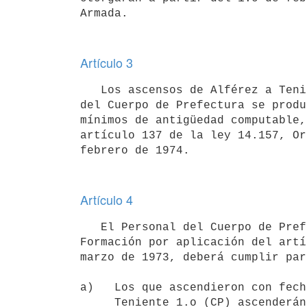
Artículo 3
   Los ascensos de Alférez a Teniente 2.o y de Teniente 2.o a Teniente 1.o

del Cuerpo de Prefectura se produ
mínimos de antigüedad computable,
artículo 137 de la ley 14.157, Or
Artículo 4
   El Personal del Cuerpo de Prefectura egresado de la Escuela de

Formación por aplicación del artí
marzo de 1973, deberá cumplir par
a)   Los que ascendieron con fech
     Teniente 1.o (CP) ascenderán a Capitán (CP) únicamente por tiempo
