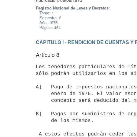
Publicación: 08/09/1975
Registro Nacional de Leyes y Decretos:
Tomo: 1
Semestre: 2
Año: 1975
Página: 464
CAPITULO I - RENDICION DE CUENTAS Y 
Artículo 8
Los tenedores particulares de Tít
sólo podrán utilizarlos en los si
A)   Pago de impuestos nacionales
     enero de 1975. El valor escrito de los Títulos utilizados por este

     concepto será deducido del monto a amortizar en el año.

B)   Pagos por suministros de org
     de los mismos.

 A estos efectos podrán ceder los Títulos en su poder a favor del
