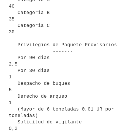
40

   Categoría B                                         
35

   Categoría C                                         
30

   Privilegios de Paquete Provisorios

               -------

   Por 90 días                                         
2,5

   Por 30 días                                         
1

   Despacho de buques                                  
5

   Derecho de arqueo                                   
1

   (Mayor de 6 toneladas 0,01 UR por 
toneladas)

   Solicitud de vigilante                              
0,2
