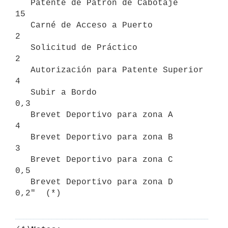
   Patente de Patrón de Cabotaje                      
15

   Carné de Acceso a Puerto                            
2

   Solicitud de Práctico                               
2

   Autorización para Patente Superior                  
4

   Subir a Bordo                                       
0,3

   Brevet Deportivo para zona A                        
4

   Brevet Deportivo para zona B                        
3

   Brevet Deportivo para zona C                         
0,5

   Brevet Deportivo para zona D                         