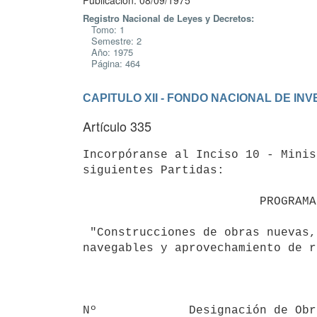
Publicación: 08/09/1975
Registro Nacional de Leyes y Decretos:
Tomo: 1
Semestre: 2
Año: 1975
Página: 464
CAPITULO XII - FONDO NACIONAL DE IN
Artículo 335
Incorpóranse al Inciso 10 - Minis
siguientes Partidas:

                         PROGRAMA 10.11

 "Construcciones de obras nuevas, mejoramiento y mantenimiento de las vías

navegables y aprovechamiento de r
                                           
                                          
Nº             Designación de Obr