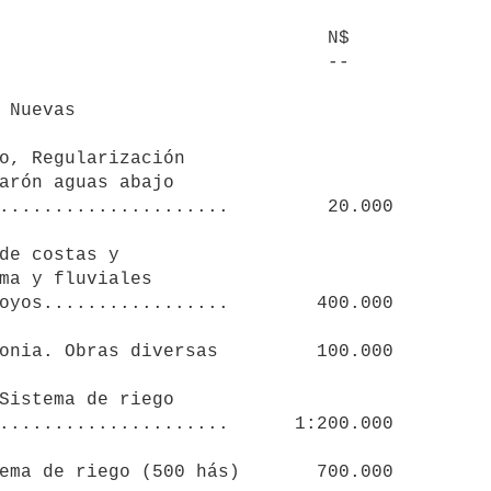
                             N$

                             --
