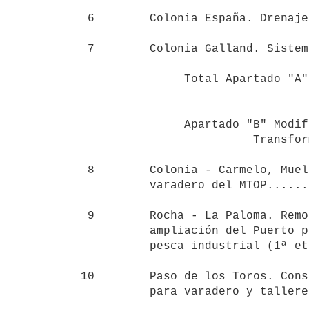
 6        Colonia España. Drenajes y caminos (2000 hás)       350.000

 7        Colonia Galland. Sistema de drenaje (400 hás)       100.000

                                      
               Total Apartado "A"                           2:870.000

               Apartado "B" Modificación y

                         Transformación de Obras

 8        Colonia - Carmelo, Muelle de armamento del

          varadero del MTOP...........................         20.000

 9        Rocha - La Paloma. Remodelación y

          ampliación del Puerto para actividades de

          pesca industrial (1ª etapa).................      2:500.000

10        Paso de los Toros. Cons
          para varadero y talleres.....................        25.000
