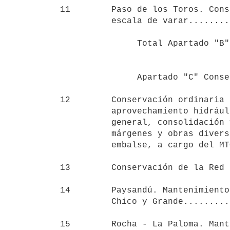
11        Paso de los Toros. Cons
          escala de varar.............................         49.000

                                      
               Total Apartado "B"                           2:594.000

               Apartado "C" Conservación Ordinaria

12        Conservación ordinaria 
          aprovechamiento hidráulico. Mantenimiento

          general, consolidación y forestación de

          márgenes y obras diversas en la zona de

          embalse, a cargo del MTOP...................         60.000

13        Conservación de la Red 
14        Paysandú. Mantenimiento
          Chico y Grande..............................        495.000

15        Rocha - La Paloma. Mant