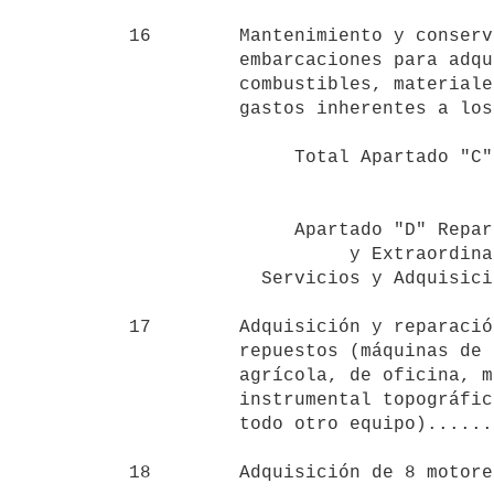
16        Mantenimiento y conserv
          embarcaciones para adquisición de

          combustibles, materiales, repuestos y demás

          gastos inherentes a los mismos..............      1:000.000

                                      
               Total Apartado "C"                           1:879.000

               Apartado "D" Reparaciones Ordinarias

                    y Extraordinarias de Equipos de

            Servicios y Adquisición de otros nuevos

17        Adquisición y reparació
          repuestos (máquinas de construcción

          agrícola, de oficina, motores, bombas,

          instrumental topográfico y de dibujo y

          todo otro equipo)...........................        100.000

18        Adquisición de 8 motore