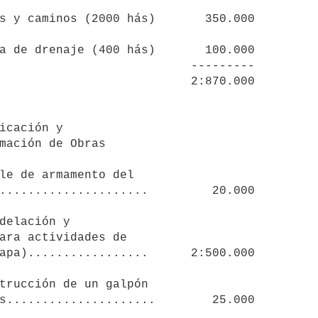
                      ---------

trucción de un galpón
