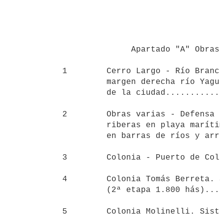
                                  
                                  
               Apartado "A" Obras Nuevas

 1        Cerro Largo - Río Branco, Regularización

          margen derecha río Yaguarón aguas abajo

          de la ciudad................................         20.000

 2        Obras varias - Defensa de costas y

          riberas en playa marítima y fluviales

          en barras de ríos y arroyos.................        400.000

 3        Colonia - Puerto de Colonia. Obras diversas         100.000

 4        Colonia Tomás Berreta. Sistema de riego

          (2ª etapa 1.800 hás)........................      1:200.000

 5        Colonia Molinelli. Sistema de riego (500 hás)       700.000
