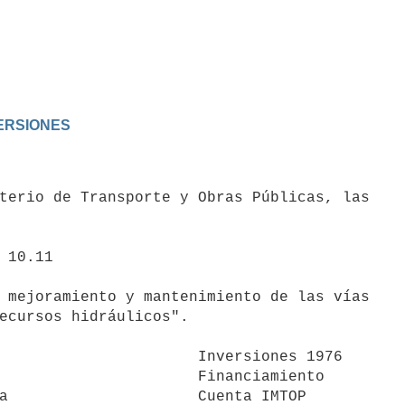
VERSIONES
terio de Transporte y Obras Públicas, las

ecursos hidráulicos".

            Inversiones 1976

             Financiamiento

a                     Cuenta IMTOP
