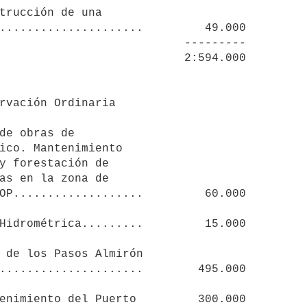
trucción de una

                      ---------

de obras de

Hidrométrica.........         15.000

 de los Pasos Almirón

enimiento del Puerto         300.000
