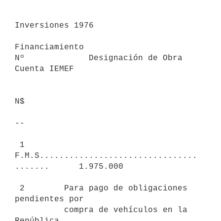
Inversiones 1976

Financiamiento

Nº             Designación de Obra                     
Cuenta IEMEF

N$

--

 1        
F.M.S................................
.......      1.975.000

 2        Para pago de obligaciones 
pendientes por

          compra de vehículos en la 
República
