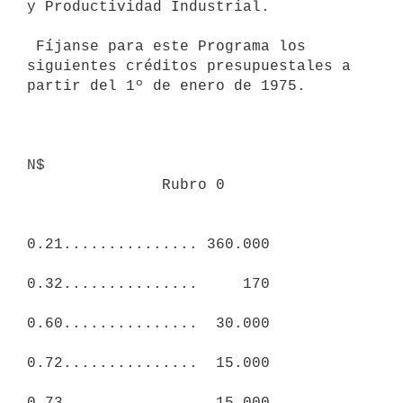
y Productividad Industrial.

 Fíjanse para este Programa los 
siguientes créditos presupuestales a

partir del 1º de enero de 1975.

N$

               Rubro 0

0.21............... 360.000

0.32...............     170

0.60...............  30.000

0.72...............  15.000

0.73...............  15.000
