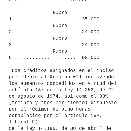
               Rubro 
1......................  35.000

               Rubro 
2......................  24.000

               Rubro 
3......................  24.000

               Rubro 
6......................  90.000

 Los créditos asignados en el inciso 
precedente al Renglón 021 incluyendo

los aumentos concedidos en virtud del 
artículo 13º de la ley 14.252, de 22

de agosto de 1974, así como el 33% 
(treinta y tres por ciento) dispuesto

por el régimen de ocho horas 
establecido por el artículo 16º, 
literal E)

de la ley 14.189, de 30 de abril de 