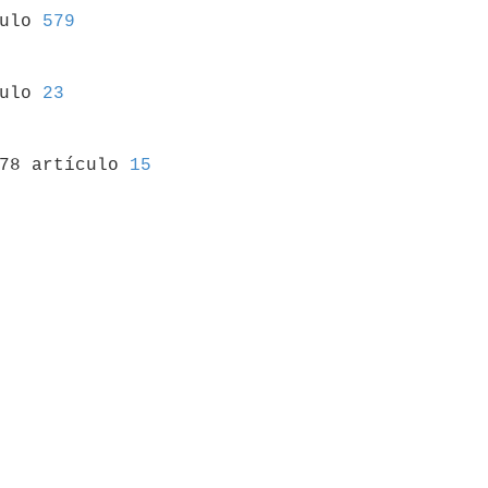
culo 
579
culo 
23
978 artículo 
15