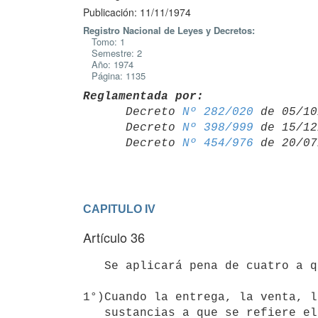
Publicación: 11/11/1974
Registro Nacional de Leyes y Decretos:
Tomo: 1
Semestre: 2
Año: 1974
Página: 1135
Reglamentada por:

      Decreto 
Nº 282/020
 de 05/10
      Decreto 
Nº 398/999
 de 15/12
      Decreto 
Nº 454/976
CAPITULO IV
Artículo 36
   Se aplicará pena de cuatro a quince años de penitenciaría, en los casos siguientes: 

1°)Cuando la entrega, la venta, l
   sustancias a que se refiere el artículo 1° de la presente ley se
