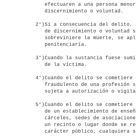
   efectuaren a una persona menor de veintiún años o privada de

   discernimiento o voluntad.

2°)Si a consecuencia del delito, 
   de discernimiento o voluntad sufrieren una grave enfermedad. Si

   sobreviniere la muerte, se aplicará pena de cinco a veinte años de

   penitenciaría.

3°)Cuando la sustancia fuese sumi
   de la víctima.

4°)Cuando el delito se cometiere 
   fraudulento de una profesión sanitaria, o de cualquier otra profesión

   sujeta a autorización o vigilancia en razón de salud pública.

5°)Cuando el delito se cometiere 
   de un establecimiento de enseñanza o sanitario, de hospitales,

   cárceles, sedes de asociaciones deportivas, culturales o sociales o de

   un recinto o lugar donde se realicen espectáculos o reuniones de

   carácter público, cualquiera sea su finalidad.
