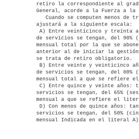
retiro la correspondiente al grad
General, acorde a la Fuerza a la 
   Cuando se computen menos de treinta años de servicios el cálculo se

ajustará a la siguiente escala:

 A) Entre veinticinco y treinta años: tantas treinta avas partes como años

de servicios se tengan, del 90% (
mensual total por la que se abone
anterior al de iniciar la gestión
se trata de retiro obligatorio.

 B) Entre veinte y veinticinco años: tantas treinta avas partes como  años

de servicios se tengan, del 80% (
mensual total a que se refiere el
 C) Entre quince y veinte años: tantas treinta avas partes como años de

servicios se tengan, del 65% (ses
mensual a que se refiere el liter
 D) Con menos de quince años: tantas treinta avas partes como  años de

servicios se tengan, del 50% (cin
mensual Indicada en el literal A)