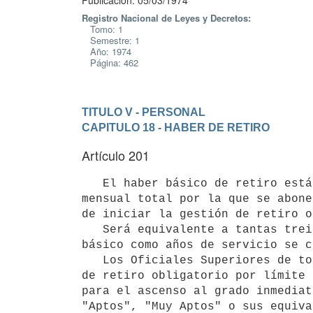
Publicación: 05/03/1974
Registro Nacional de Leyes y Decretos:
Tomo: 1
Semestre: 1
Año: 1974
Página: 462
TITULO V - PERSONAL
CAPITULO 18 - HABER DE RETIRO
Artículo 201
   El haber básico de retiro está constituido por la asignación

mensual total por la que se abone
de iniciar la gestión de retiro o
   Será equivalente a tantas treinta avas partes del mencionado haber 

básico como años de servicio se c
   Los Oficiales Superiores de todos los Cuerpos, que pasen a situación 

de retiro obligatorio por límite 
para el ascenso al grado inmediat
"Aptos", "Muy Aptos" o sus equiva