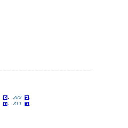
2
, 
283
, 
9
, 
311
, 