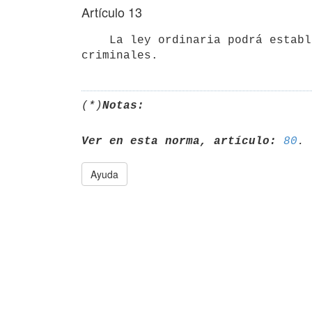
Artículo 13
    La ley ordinaria podrá establecer el juicio por jurados en las causas

(*)
Notas:
Ver en esta norma, artículo:
80
Ayuda