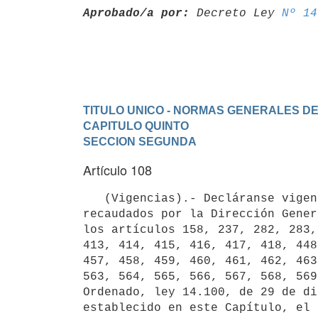
Aprobado/a por:
 Decreto Ley 
Nº 14
TITULO UNICO - NORMAS GENERALES D
CAPITULO QUINTO
SECCION SEGUNDA
Artículo 108
   (Vigencias).- Decláranse vigentes en lo que se refiere a los tributos

recaudados por la Dirección Gener
los artículos 158, 237, 282, 283,
413, 414, 415, 416, 417, 418, 448
457, 458, 459, 460, 461, 462, 463
563, 564, 565, 566, 567, 568, 569
Ordenado, ley 14.100, de 29 de di