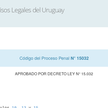
Código del Proceso Penal
N° 15032
APROBADO POR DECRETO LEY N° 15.032
culos 
10
, 
13
 y 
15