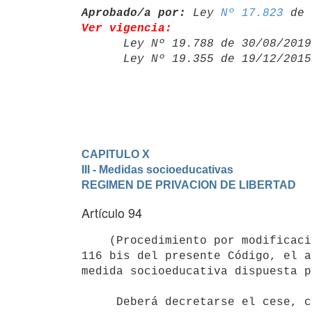
Aprobado/a por:
 Ley 
Nº 17.823
Ver vigencia:

      Ley Nº 19.788 de 30/08/20
      Ley Nº 19.355 de 19/12/20
CAPITULO X
III - Medidas socioeducativas
REGIMEN DE PRIVACION DE LIBERTAD
Artículo 94
    (Procedimiento por modificación o cese de las medidas).- Sin perjuicio de lo establecido en el artículo 
116 bis del presente Código, el a
medida socioeducativa dispuesta p
     Deberá decretarse el cese, cuando se compruebe que la medida        cumplió su finalidad.
