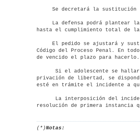
     Se decretará la sustitución o modificación, cuando la dispuesta         ya no resulte idónea.

     La defensa podrá plantear la sustitución, modificación o cese de         la medida a partir del dictado y 
hasta el cumplimiento total de la
     El pedido se ajustará y sustanciará de acuerdo con lo establecido         en los artículos 278 a 280 del 
Código del Proceso Penal. En todo
de vencido el plazo para hacerlo.

      Si el adolescente se hallare en libertad al momento de ejecutoriada la sentencia que dispone medida de 
privación de libertad, se dispond
esté en trámite el incidente a qu
      La interposición del incidente suspenderá el ingreso al         establecimiento hasta el dictado de la 
(*)
Notas: