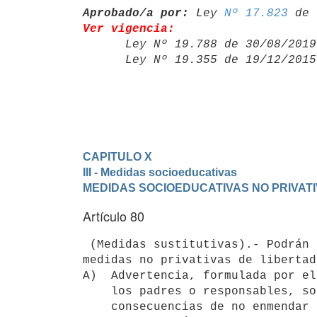
Aprobado/a por:
 Ley 
Nº 17.823
Ver vigencia:

      Ley Nº 19.788 de 30/08/20
      Ley Nº 19.355 de 19/12/20
CAPITULO X
III - Medidas socioeducativas
MEDIDAS SOCIOEDUCATIVAS NO PRIVATI
Artículo 80
 (Medidas sustitutivas).- Podrán aplicarse, entre otras, las siguientes 

medidas no privativas de libertad:
A)  Advertencia, formulada por el
    los padres o responsables, sobre los perjuicios causados y las 

    consecuencias de no enmendar su conducta.
