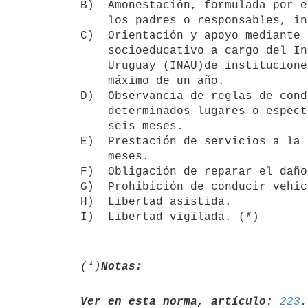
B)  Amonestación, formulada por e
    los padres o responsables, intimándolo a no reiterar la infracción.

C)  Orientación y apoyo mediante 
    socioeducativo a cargo del Instituto del Niño y Adolescente del 

    Uruguay (INAU)de instituciones públicas o privadas, por un período

    máximo de un año.

D)  Observancia de reglas de cond
    determinados lugares o espectáculos, por un período que no exceda de

    seis meses.

E)  Prestación de servicios a la 
    meses.

F)  Obligación de reparar el daño
G)  Prohibición de conducir vehíc
H)  Libertad asistida.

(*)
Notas:
Ver en esta norma, artículo:
223