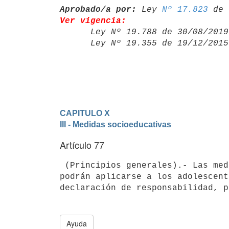
Aprobado/a por:
 Ley 
Nº 17.823
Ver vigencia:

      Ley Nº 19.788 de 30/08/20
      Ley Nº 19.355 de 19/12/20
CAPITULO X
III - Medidas socioeducativas
Artículo 77
 (Principios generales).- Las medidas contempladas en este Código sólo 

podrán aplicarse a los adolescent
Ayuda