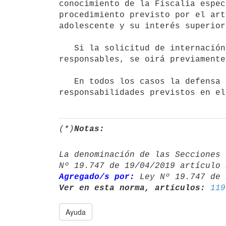
conocimiento de la Fiscalía espec
procedimiento previsto por el art
adolescente y su interés superior.
   Si la solicitud de internación en programas de veinticuatro horas, fuera formulada por los padres o 
responsables, se oirá previamente
   En todos los casos la defensa actuará en forma preceptiva dando estricto cumplimiento a los deberes y 
responsabilidades previstos en el
(*)
Notas:
La denominación de las Secciones 
Agregado/s por:
 Ley Nº 19.747 de 
Ver en esta norma, artículos:
119
Ayuda