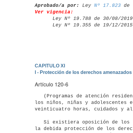
Aprobado/a por:
 Ley 
Nº 17.823
Ver vigencia:

      Ley Nº 19.788 de 30/08/20
      Ley Nº 19.355 de 19/12/20
CAPITULO XI
I - Protección de los derechos amenazados 
Artículo 120-6
   (Programas de atención residencial en régimen de veinticuatro horas).- El INAU deberá garantizar a todos 
los niños, niñas y adolescentes e
veinticuatro horas, cuidados y al
   Si existiera oposición de los padres o responsables, sin perjuicio de la inmediata adopción de medidas para 
la debida protección de los derec