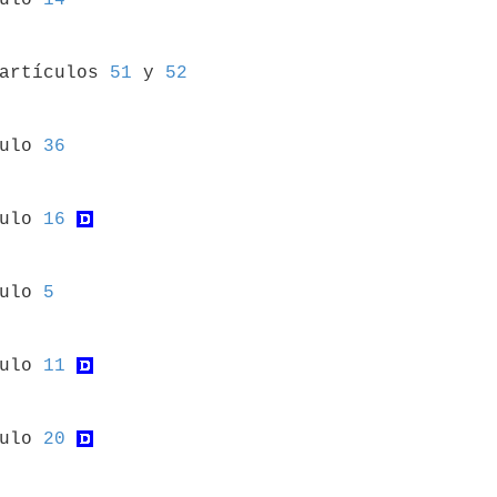
 artículos 
51
 y 
52
culo 
36
culo 
16
culo 
5
culo 
11
culo 
20