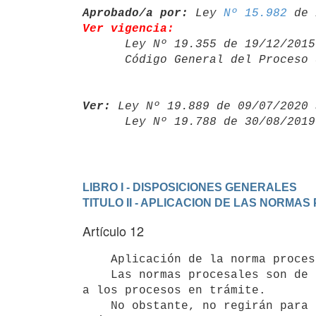
Aprobado/a por:
 Ley 
Nº 15.982
Ver vigencia:

      Ley Nº 19.355 de 19/12/20
      Código General del Proce
Ver:
 Ley Nº 19.889 de 09/07/2020 
      Ley Nº 19.788 de 30/08/20
LIBRO I - DISPOSICIONES GENERALES
TITULO II - APLICACION DE LAS NORMA
Artículo 12
    Aplicación de la norma procesal en el tiempo.-

    Las normas procesales son de aplicación inmediata y alcanzan, incluso,

a los procesos en trámite.

    No obstante, no regirán para los recursos interpuestos, ni para los
