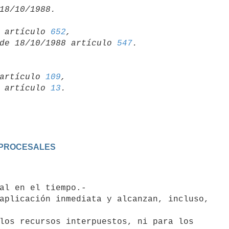
15 artículo 
652
,

so de 18/10/1988 artículo 
547
artículo 
109
,

19 artículo 
13
S PROCESALES