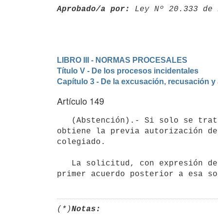
Aprobado/a por:
 Ley Nº 20.333 de 
LIBRO III - NORMAS PROCESALES
Título V - De los procesos incidentales
Capítulo 3 - De la excusación, recusación y
Artículo 149
   (Abstención).- Si solo se tratare de causales de decoro o delicadeza, el Juez no podrá inhibirse si no 
obtiene la previa autorización de
colegiado.

   La solicitud, con expresión de sus fundamentos, se planteará en forma verbal o escrita y se resolverá en el 
primer acuerdo posterior a esa so
(*)
Notas: