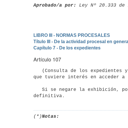
Aprobado/a por:
 Ley Nº 20.333 de 
LIBRO III - NORMAS PROCESALES
Título III - De la actividad procesal en genera
Capítulo 7 - De los expedientes
Artículo 107
   (Consulta de los expedientes y personas autorizadas).- El expediente podrá ser consultado por cualquiera 
que tuviere interés en acceder a 
   Si se negare la exhibición, podrá reclamarse por cualquier medio ante el tribunal, el que decidirá en 
(*)
Notas: