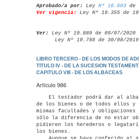
Aprobado/a por:
 Ley 
Nº 16.603
Ver vigencia:
 Ley Nº 19.355 de 19
Ver:
 Ley Nº 19.889 de 09/07/2020 
      Ley Nº 19.788 de 30/08/20
LIBRO TERCERO - DE LOS MODOS DE ADQ
TITULO IV - DE LA SUCESION TESTAMEN
CAPITULO VIII - DE LOS ALBACEAS
Artículo 986
    El testador podrá dar al albacea, la tenencia de cualquiera parte

de los bienes o de todos ellos y 
mismas facultades y obligaciones 
sólo la diferencia de no estar ob
pidieren los herederos o legatari
los bienes.

    Aunque se haya conferido al albacea la tenencia de los bienes, habrá
