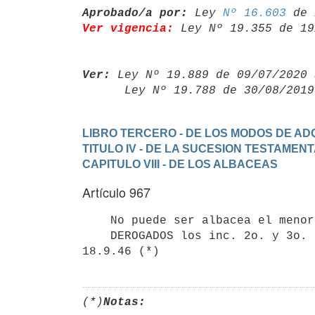
Aprobado/a por:
 Ley 
Nº 16.603
Ver vigencia:
 Ley Nº 19.355 de 19
Ver:
 Ley Nº 19.889 de 09/07/2020 
      Ley Nº 19.788 de 30/08/20
LIBRO TERCERO - DE LOS MODOS DE ADQ
TITULO IV - DE LA SUCESION TESTAMEN
CAPITULO VIII - DE LOS ALBACEAS
Artículo 967
    No puede ser albacea el menor, aun habilitado de edad. (Artículo 310).

    DEROGADOS los inc. 2o. y 3o. por el art. 1o. de la Ley No. 10.783 del

(*)
Notas: