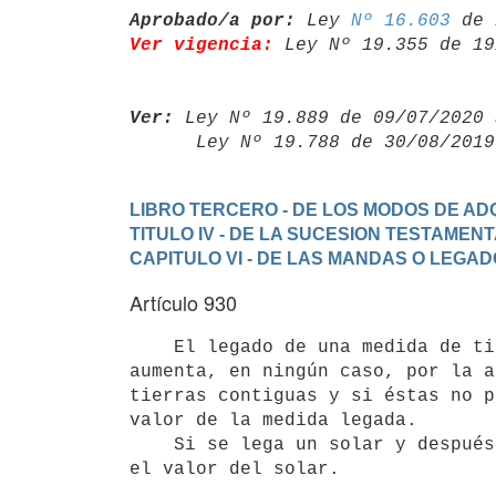
Aprobado/a por:
 Ley 
Nº 16.603
Ver vigencia:
 Ley Nº 19.355 de 19
Ver:
 Ley Nº 19.889 de 09/07/2020 
      Ley Nº 19.788 de 30/08/20
LIBRO TERCERO - DE LOS MODOS DE ADQ
TITULO IV - DE LA SUCESION TESTAMEN
CAPITULO VI - DE LAS MANDAS O LEGA
Artículo 930
    El legado de una medida de tierra, como mil metros cuadrados, no

aumenta, en ningún caso, por la a
tierras contiguas y si éstas no p
valor de la medida legada.

    Si se lega un solar y después lo edifica el testador, sólo se deberá
