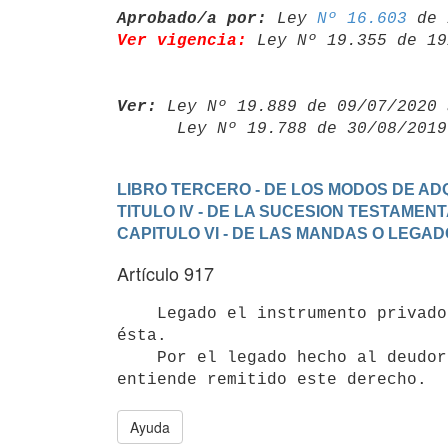
Aprobado/a por:
 Ley 
Nº 16.603
Ver vigencia:
 Ley Nº 19.355 de 19
Ver:
 Ley Nº 19.889 de 09/07/2020 
      Ley Nº 19.788 de 30/08/20
LIBRO TERCERO - DE LOS MODOS DE ADQ
TITULO IV - DE LA SUCESION TESTAMEN
CAPITULO VI - DE LAS MANDAS O LEGA
Artículo 917
    Legado el instrumento privado de la deuda, se entiende remitida

ésta.

    Por el legado hecho al deudor de la cosa recibida en prenda, sólo se

Ayuda