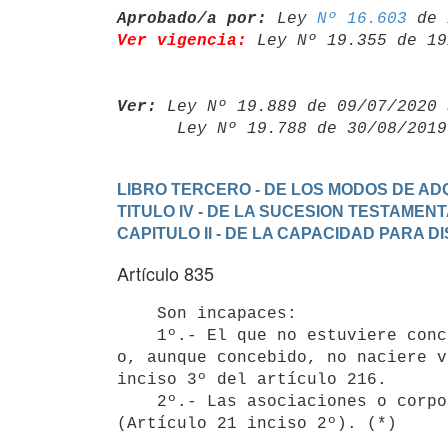
Aprobado/a por:
 Ley 
Nº 16.603
Ver vigencia:
 Ley Nº 19.355 de 19
Ver:
 Ley Nº 19.889 de 09/07/2020 
      Ley Nº 19.788 de 30/08/20
LIBRO TERCERO - DE LOS MODOS DE ADQ
TITULO IV - DE LA SUCESION TESTAMEN
CAPITULO II - DE LA CAPACIDAD PARA 
Artículo 835
    Son incapaces:

    1º.- El que no estuviere concebido al tiempo de abrirse la sucesión

o, aunque concebido, no naciere v
inciso 3º del artículo 216.

    2º.- Las asociaciones o corporaciones no permitidas por las leyes.
