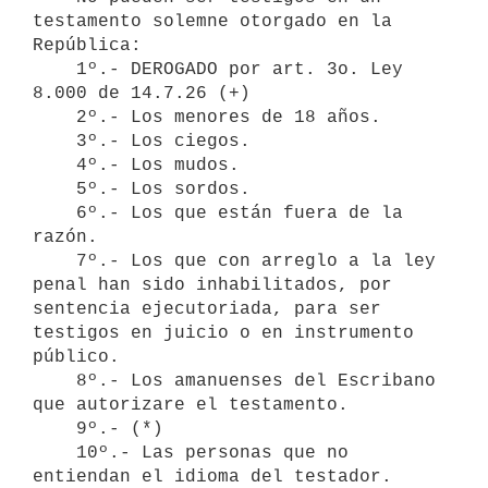
testamento solemne otorgado en la

República:

    1º.- DEROGADO por art. 3o. Ley 
8.000 de 14.7.26 (+)

    2º.- Los menores de 18 años.

    3º.- Los ciegos.

    4º.- Los mudos.

    5º.- Los sordos.

    6º.- Los que están fuera de la 
razón.

    7º.- Los que con arreglo a la ley 
penal han sido inhabilitados, por

sentencia ejecutoriada, para ser 
testigos en juicio o en instrumento

público.

    8º.- Los amanuenses del Escribano 
que autorizare el testamento.

    9º.- (*) 

    10º.- Las personas que no 
entiendan el idioma del testador.
