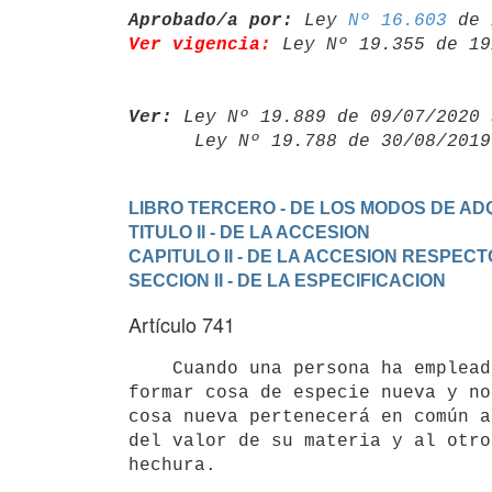
Aprobado/a por:
 Ley 
Nº 16.603
Ver vigencia:
 Ley Nº 19.355 de 19
Ver:
 Ley Nº 19.889 de 09/07/2020 
      Ley Nº 19.788 de 30/08/20
LIBRO TERCERO - DE LOS MODOS DE ADQ
TITULO II - DE LA ACCESION
CAPITULO II - DE LA ACCESION RESPE
SECCION II - DE LA ESPECIFICACION
Artículo 741
    Cuando una persona ha empleado a la vez materia suya y ajena, para

formar cosa de especie nueva y no
cosa nueva pertenecerá en común a
del valor de su materia y al otro