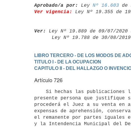
Aprobado/a por:
 Ley 
Nº 16.603
Ver vigencia:
 Ley Nº 19.355 de 19
Ver:
 Ley Nº 19.889 de 09/07/2020 
      Ley Nº 19.788 de 30/08/20
LIBRO TERCERO - DE LOS MODOS DE ADQ
TITULO I - DE LA OCUPACION
CAPITULO II - DEL HALLAZGO O INVENCI
Artículo 726
    Si hechas las publicaciones legales pasare un año sin que se

presente persona que justifique s
procederá el Juez a su venta en a
expensas de aprehensión, conserva
el remanente por partes iguales e