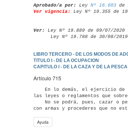
Aprobado/a por:
 Ley 
Nº 16.603
Ver vigencia:
 Ley Nº 19.355 de 19
Ver:
 Ley Nº 19.889 de 09/07/2020 
      Ley Nº 19.788 de 30/08/20
LIBRO TERCERO - DE LOS MODOS DE ADQ
TITULO I - DE LA OCUPACION
CAPITULO I - DE LA CAZA Y DE LA PESCA
Artículo 715
    En lo demás, el ejercicio de la caza y de la pesca estará sujeto a

las leyes o reglamentos que sobre
    No se podrá, pues, cazar o pescar sino en lugares, en temporadas y

Ayuda