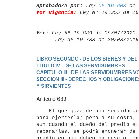
Aprobado/a por:
 Ley 
Nº 16.603
Ver vigencia:
 Ley Nº 19.355 de 19
Ver:
 Ley Nº 19.889 de 09/07/2020 
      Ley Nº 19.788 de 30/08/20
LIBRO SEGUNDO - DE LOS BIENES Y DEL
TITULO IV - DE LAS SERVIDUMBRES
CAPITULO III - DE LAS SERVIDUMBRES 
SECCION III - DERECHOS Y OBLIGACION
Y SIRVIENTES
Artículo 639
    El que goza de una servidumbre puede hacer las obras indispensables

para ejercerla; pero a su costa, 
aun cuando el dueño del predio si
repararlas, se podrá exonerar de 