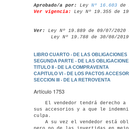
Aprobado/a por:
 Ley 
Nº 16.603
Ver vigencia:
 Ley Nº 19.355 de 19
Ver:
 Ley Nº 19.889 de 09/07/2020 
      Ley Nº 19.788 de 30/08/20
LIBRO CUARTO - DE LAS OBLIGACIONES
SEGUNDA PARTE - DE LAS OBLIGACION
TITULO II - DE LA COMPRAVENTA
CAPITULO VI - DE LOS PACTOS ACCESO
SECCION III - DE LA RETROVENTA
Artículo 1753
    El vendedor tendrá derecho a que el comprador le restituya la cosa con

sus accesorios y a que le indemni
culpa.

    A su vez el vendedor está obligado al pago de las expensas necesarias,

pero no de las invertidas en mejo