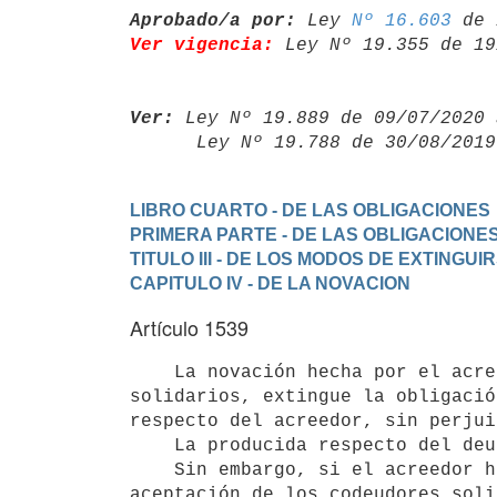
Aprobado/a por:
 Ley 
Nº 16.603
Ver vigencia:
 Ley Nº 19.355 de 19
Ver:
 Ley Nº 19.889 de 09/07/2020 
      Ley Nº 19.788 de 30/08/20
LIBRO CUARTO - DE LAS OBLIGACIONES
PRIMERA PARTE - DE LAS OBLIGACIONE
TITULO III - DE LOS MODOS DE EXTINGU
CAPITULO IV - DE LA NOVACION
Artículo 1539
    La novación hecha por el acreedor con alguno de sus deudores

solidarios, extingue la obligació
respecto del acreedor, sin perjui
    La producida respecto del deudor principal, libra a los fiadores.

    Sin embargo, si el acreedor ha exigido en el primer caso la

aceptación de los codeudores soli