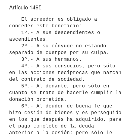
Artículo 1495
    El acreedor es obligado a 
conceder este beneficio:

    1º.- A sus descendientes o 
ascendientes.

    2º.- A su cónyuge no estando 
separado de cuerpos por su culpa.

    3º.- A sus hermanos.

    4º.- A sus consocios; pero sólo 
en las acciones recíprocas que nazcan

del contrato de sociedad.

    5º.- Al donante, pero sólo en 
cuanto se trate de hacerle cumplir la

donación prometida.

    6º.- Al deudor de buena fe que 
hizo cesión de bienes y es perseguido

en los que después ha adquirido, para 
el pago completo de la deuda

anterior a la cesión; pero sólo le 