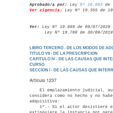
Aprobado/a por:
 Ley 
Nº 16.603
Ver vigencia:
 Ley Nº 19.355 de 19
Ver:
 Ley Nº 19.889 de 09/07/2020 
      Ley Nº 19.788 de 30/08/20
LIBRO TERCERO - DE LOS MODOS DE ADQ
TITULO VII - DE LA PRESCRIPCION
CAPITULO IV - DE LAS CAUSAS QUE IN
CURSO
SECCION I - DE LAS CAUSAS QUE INTE
Artículo 1237
    El emplazamiento judicial, aunque haya litis contestación, se

considera como no hecho y no habe
adquisitiva:

    1º.- Si el actor desistiere expresamente de la demanda o se

extinguiere la instancia por pere