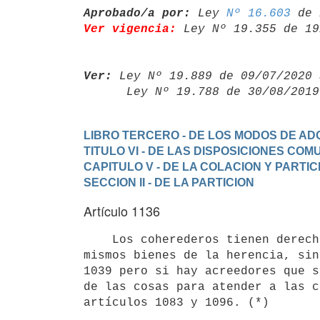
Aprobado/a por:
 Ley 
Nº 16.603
Ver vigencia:
 Ley Nº 19.355 de 19
Ver:
 Ley Nº 19.889 de 09/07/2020 
      Ley Nº 19.788 de 30/08/20
LIBRO TERCERO - DE LOS MODOS DE ADQ
TITULO VI - DE LAS DISPOSICIONES CO
CAPITULO V - DE LA COLACION Y PARTIC
SECCION II - DE LA PARTICION
Artículo 1136
    Los coherederos tienen derecho a que se haga la partición en los

mismos bienes de la herencia, sin
1039 pero si hay acreedores que s
de las cosas para atender a las c