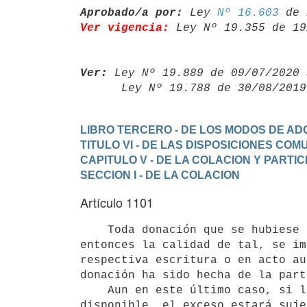
Aprobado/a por:
 Ley 
Nº 16.603
Ver vigencia:
 Ley Nº 19.355 de 19
Ver:
 Ley Nº 19.889 de 09/07/2020 
      Ley Nº 19.788 de 30/08/20
LIBRO TERCERO - DE LOS MODOS DE ADQ
TITULO VI - DE LAS DISPOSICIONES CO
CAPITULO V - DE LA COLACION Y PARTIC
SECCION I - DE LA COLACION
Artículo 1101
    Toda donación que se hubiese hecho a un heredero forzoso que tenía

entonces la calidad de tal, se im
respectiva escritura o en acto au
donación ha sido hecha de la part
    Aun en este último caso, si la donación excediere la cuota
