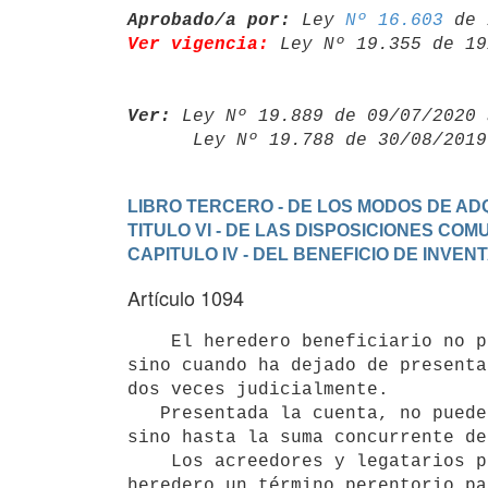
Aprobado/a por:
 Ley 
Nº 16.603
Ver vigencia:
 Ley Nº 19.355 de 19
Ver:
 Ley Nº 19.889 de 09/07/2020 
      Ley Nº 19.788 de 30/08/20
LIBRO TERCERO - DE LOS MODOS DE ADQ
TITULO VI - DE LAS DISPOSICIONES CO
CAPITULO IV - DEL BENEFICIO DE INVEN
Artículo 1094
    El heredero beneficiario no puede ser apremiado en sus bienes propios

sino cuando ha dejado de presenta
dos veces judicialmente.

   Presentada la cuenta, no puede ser apremiado en sus bienes propios,

sino hasta la suma concurrente de
    Los acreedores y legatarios pueden pedir al Juez que señale al
