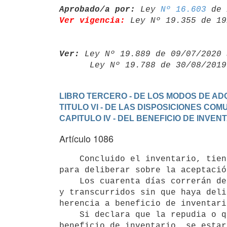
Aprobado/a por:
 Ley 
Nº 16.603
Ver vigencia:
 Ley Nº 19.355 de 19
Ver:
 Ley Nº 19.889 de 09/07/2020 
      Ley Nº 19.788 de 30/08/20
LIBRO TERCERO - DE LOS MODOS DE ADQ
TITULO VI - DE LAS DISPOSICIONES CO
CAPITULO IV - DEL BENEFICIO DE INVEN
Artículo 1086
    Concluido el inventario, tiene el heredero un plazo de cuarenta días

para deliberar sobre la aceptació
    Los cuarenta días correrán desde el en que se concluyó el inventario;

y transcurridos sin que haya deli
herencia a beneficio de inventario
    Si declara que la repudia o que la acepta pura y simplemente o con
