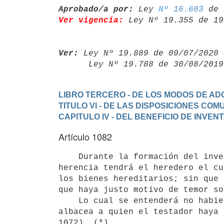
Aprobado/a por:
 Ley 
Nº 16.603
Ver vigencia:
 Ley Nº 19.355 de 19
Ver:
 Ley Nº 19.889 de 09/07/2020 
      Ley Nº 19.788 de 30/08/20
LIBRO TERCERO - DE LOS MODOS DE ADQ
TITULO VI - DE LAS DISPOSICIONES CO
CAPITULO IV - DEL BENEFICIO DE INVEN
Artículo 1082
    Durante la formación del inventario y hasta la aceptación de la

herencia tendrá el heredero el cu
los bienes hereditarios; sin que 
que haya justo motivo de temor so
    Lo cual se entenderá no habiendo curador de la herencia yacente ni

albacea a quien el testador haya 