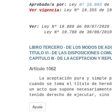
Aprobado/a por:
 Ley 
Nº 16.603
Ver vigencia:
 Ley Nº 19.355 de 19
Ver:
 Ley Nº 19.889 de 09/07/2020 
      Ley Nº 19.788 de 30/08/20
LIBRO TERCERO - DE LOS MODOS DE ADQ
TITULO VI - DE LAS DISPOSICIONES CO
CAPITULO III - DE LA ACEPTACION Y RE
Artículo 1062
    La aceptación pura y simple puede ser expresa o tácita. Expresa es,

cuando se toma el título de hered
un acto que supone necesariamente
Ayuda