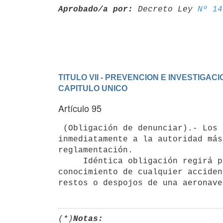
Aprobado/a por:
 Decreto Ley 
Nº 14
TITULO VII - PREVENCION E INVESTIGAC
CAPITULO UNICO
Artículo 95
 (Obligación de denunciar).- Los propietarios, pilotos o explotadores de aeronaves están obligados a denunciar 
inmediatamente a la autoridad más
reglamentación.

     Idéntica obligación regirá para todas aquellas personas que tomen

conocimiento de cualquier acciden
(*)
Notas: