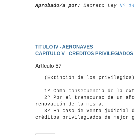
Aprobado/a por:
 Decreto Ley 
Nº 14
TITULO IV - AERONAVES
CAPITULO V - CREDITOS PRIVILEGIADOS
Artículo 57
   (Extinción de los privilegios).- Los privilegios se extinguen:

   1º Como consecuencia de la extinción de la obligación principal;

   2º Por el transcurso de un año desde su inscripción salvo caso de

renovación de la misma;

   3º En caso de venta judicial de la aeronave, luego de pagados los
