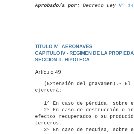
Aprobado/a por:
 Decreto Ley 
Nº 14
TITULO IV - AERONAVES
CAPITULO IV - REGIMEN DE LA PROPIE
SECCION II - HIPOTECA
Artículo 49
   (Extensión del gravamen).- El privilegio del acreedor hipotecario se

ejercerá:

   1º En caso de pérdida, sobre el valor del seguro.

   2º En caso de destrucción o inutilización, sobre los materiales y

efectos recuperados o su producid
terceros.
